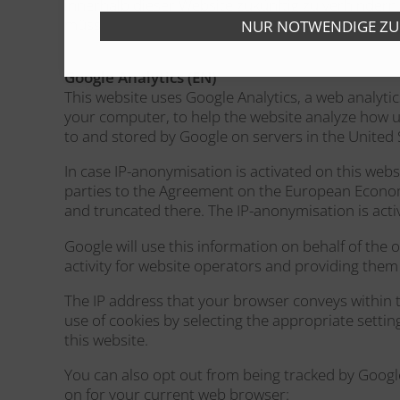
innerhalb dieser Website zukünftig zu verhindern
müssen Sie diesen Link erneut klicken.
Google Analytics (EN)
This website uses Google Analytics, a web analytics
your computer, to help the website analyze how us
to and stored by Google on servers in the United 
In case IP-anonymisation is activated on this web
parties to the Agreement on the European Economic
and truncated there. The IP-anonymisation is activ
Google will use this information on behalf of the 
activity for website operators and providing them 
The IP address that your browser conveys within t
use of cookies by selecting the appropriate settin
this website.
You can also opt out from being tracked by Google
on for your current web browser: