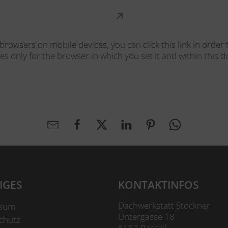
browsers on mobile devices, you can click this link in order
ies only for the browser in which you set it and within this 
IGES
KONTAKTINFOS
Dachwerkstatt Stockner
ssum
Untergasse 18
schutz
8162 Passail