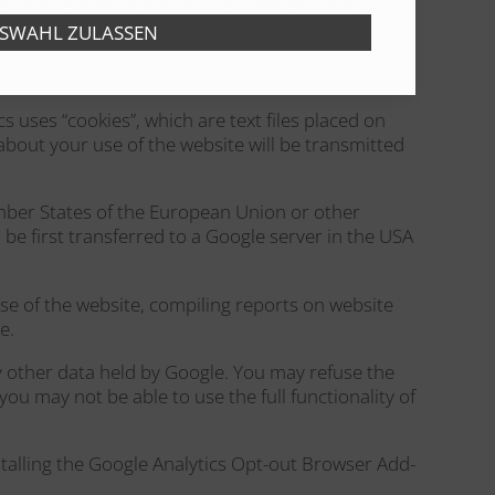
Löschen Sie Ihre Cookies in diesem Browser,
s uses “cookies”, which are text files placed on
bout your use of the website will be transmitted
Member States of the European Union or other
be first transferred to a Google server in the USA
use of the website, compiling reports on website
e.
y other data held by Google. You may refuse the
ou may not be able to use the full functionality of
stalling the Google Analytics Opt-out Browser Add-