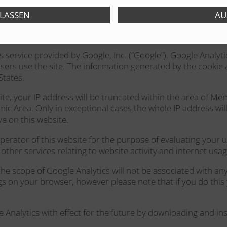
. Dabei wird ein Opt-Out-Cookie auf Ihrem Gerät abgelegt. 
 service provided by Google, Inc. (“Google”). Google Analytic
ers use the site. The information generated by the cookie a
States.
site, your IP address will be truncated within the area of 
 Area. Only in exceptional cases the whole IP address will 
e on this website.
operator of this website for the purpose of evaluating your 
other services relating to website activity and internet usag
he scope of Google Analytics will not be associated with an
gs on your browser, however please note that if you do this y
 Analytics with effect for the future by downloading and in