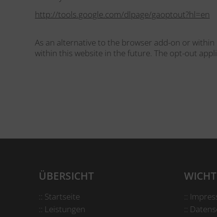
http://tools.google.com/dlpage/gaoptout?hl=en
As an alternative to the browser add-on or within 
within this website in the future. The opt-out appl
ÜBERSICHT
WICHT
:: Startseite
:: Impre
:: Leistungen
:: Daten