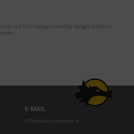
 to opt out from being tracked by Google Analytics
domain.
E-MAIL
office@dachwerkstatt.at